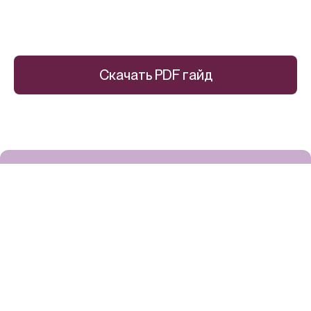
Скачать PDF гайд
Пробовать первыми и превращать
уход в ритуал. Подписывайтесь на
рассылку.
Скидка 15% — для вдохновения.
Нажимая «Подписаться», вы соглашаетесь с обработкой