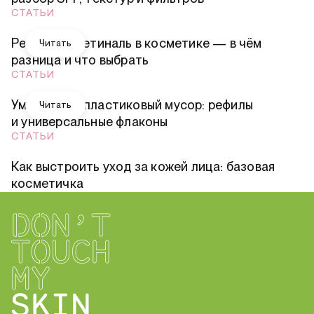
СТАТЬИ
Ретинол и ретиналь в косметике — в чём
Читать
разница и что выбрать
СТАТЬИ
Уменьшаем пластиковый мусор: рефилы
Читать
и универсальные флаконы
СТАТЬИ
Как выстроить уход за кожей лица: базовая
косметичка