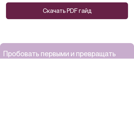
Скачать PDF гайд
Пробовать первыми и превращать
уход в ритуал. Подписывайтесь на
рассылку.
Скидка 15% — для вдохновения.
Нажимая «Подписаться», вы соглашаетесь с обработкой
персональных данных и получением рассылки согласно
политике конфиденциальности
.